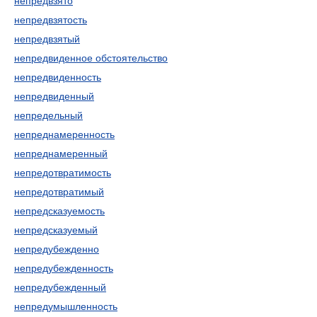
непредвзято
непредвзятость
непредвзятый
непредвиденное обстоятельство
непредвиденность
непредвиденный
непредельный
непреднамеренность
непреднамеренный
непредотвратимость
непредотвратимый
непредсказуемость
непредсказуемый
непредубежденно
непредубежденность
непредубежденный
непредумышленность