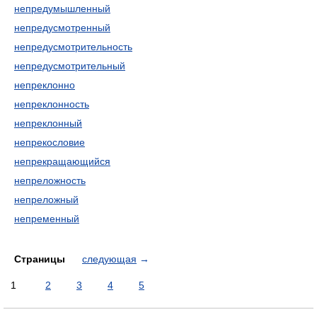
непредумышленный
непредусмотренный
непредусмотрительность
непредусмотрительный
непреклонно
непреклонность
непреклонный
непрекословие
непрекращающийся
непреложность
непреложный
непременный
Страницы
следующая
→
1
2
3
4
5